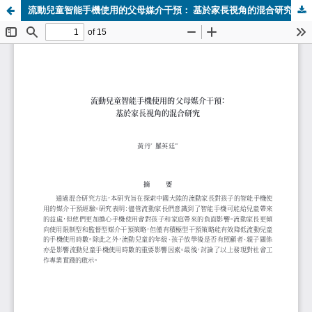
流動兒童智能手機使用的父母媒介干預： 基於家長視角的混合研究.pdf